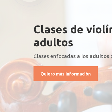
Clases de violí
adultos
Clases enfocadas a los
adultos
q
Quiero más información