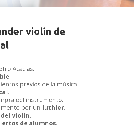
nder violín de
al
etro Acacias.
ible
.
ientos previos de la música.
cal
.
ompra del instrumento.
rumento por un
luthier
.
del violín
.
iertos de alumnos
.